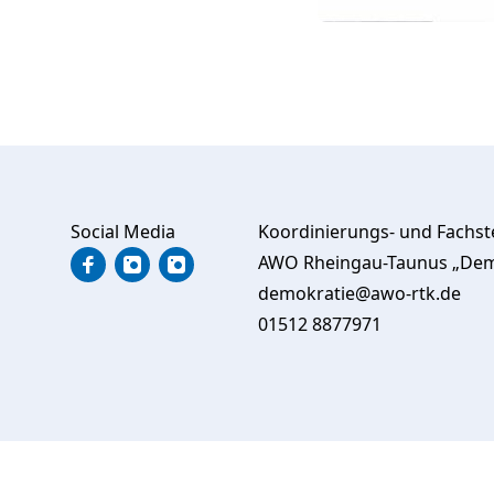
Social Media
Koordinierungs- und Fachste
AWO Rheingau-Taunus „Demo
Facebook Demokratie Leben RTK
Instagram Demokratie Leben RTK
Instagram YoUFO RTK
demokratie@awo-rtk.de
01512 8877971