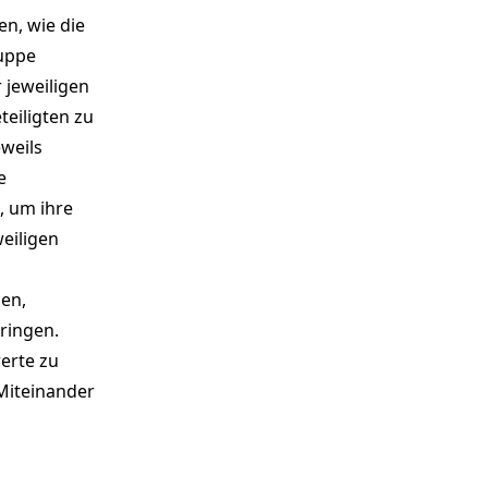
n, wie die
ruppe
 jeweiligen
teiligten zu
weils
e
, um ihre
eiligen
en,
ringen.
werte zu
 Miteinander