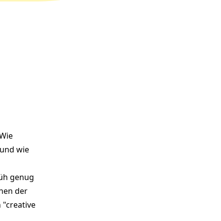
 Wie
 und wie
rüh genug
nen der
"creative