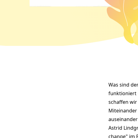
Projek
Was sind dem
funktionier
schaffen wir
Miteinander 
auseinander
Astrid Lindg
change" im 