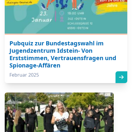
Pubquiz zur Bundestagswahl im
Jugendzentrum Idstein- Von
Erststimmen, Vertrauensfragen und
Spionage-Affären
Februar 2025